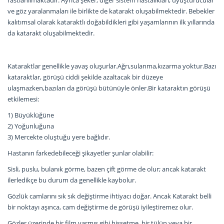
ve göz yaralanmaları ile birlikte de katarakt oluşabilmektedir. Bebekler
kalıtımsal olarak kataraktlı doğabildikleri gibi yaşamlarının ilk yıllarında
da katarakt oluşabilmektedir.
Kataraktlar genellikle yavaş oluşurlar.Ağrı,sulanma,kızarma yoktur.Bazı
kataraktlar, görüşü ciddi şekilde azaltacak bir düzeye
ulaşmazken,bazıları da görüşü bütünüyle önler.Bir kataraktın görüşü
etkilemesi:
1) Büyüklüğüne
2) Yoğunluğuna
3) Mercekte oluştuğu yere bağlıdır.
Hastanın farkedebileceği şikayetler şunlar olabilir:
Sisli, puslu, bulanık görme, bazen çift görme de olur; ancak katarakt
ilerledikçe bu durum da genellikle kaybolur.
Gözlük camlarını sık sık değiştirme ihtiyacı doğar. Ancak Katarakt belli
bir noktayı aşınca, cam değiştirme de görüşü iyileştiremez olur.
Gözler üzerinde bir film varmış gibi hissetme, bir tülün veya bir