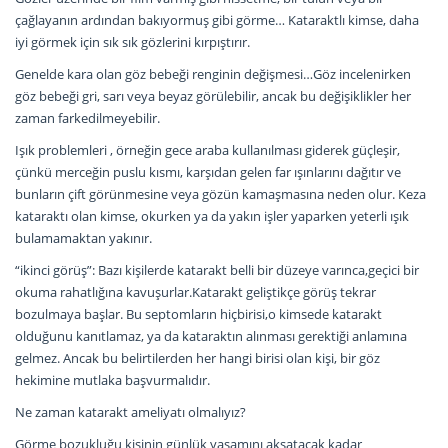
çağlayanın ardından bakıyormuş gibi görme… Kataraktlı kimse, daha
iyi görmek için sık sık gözlerini kırpıştırır.
Genelde kara olan göz bebeği renginin değişmesi…Göz incelenirken
göz bebeği gri, sarı veya beyaz görülebilir, ancak bu değişiklikler her
zaman farkedilmeyebilir.
Işık problemleri , örneğin gece araba kullanılması giderek güçleşir,
çünkü merceğin puslu kısmı, karşıdan gelen far ışınlarını dağıtır ve
bunların çift görünmesine veya gözün kamaşmasına neden olur. Keza
kataraktı olan kimse, okurken ya da yakın işler yaparken yeterli ışık
bulamamaktan yakınır.
“ikinci görüş”: Bazı kişilerde katarakt belli bir düzeye varınca,geçici bir
okuma rahatlığına kavuşurlar.Katarakt geliştikçe görüş tekrar
bozulmaya başlar. Bu septomların hiçbirisi,o kimsede katarakt
olduğunu kanıtlamaz, ya da kataraktın alınması gerektiği anlamına
gelmez. Ancak bu belirtilerden her hangi birisi olan kişi, bir göz
hekimine mutlaka başvurmalıdır.
Ne zaman katarakt ameliyatı olmalıyız?
Görme bozukluğu kişinin günlük yaşamını aksatacak kadar